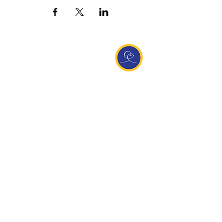
Entdecke Ananda
Interessante Links
ananda.org
Ananda Assisi (Italien)
Ananda Sangha Europa
Online with Ananda
Virtual Community
Ananda weltweit
Ananda Village
Ananda Europa
Ananda India
Ananda Español
Ananda UK
Infos
Newsletteranmeldung
Kontakt
Team