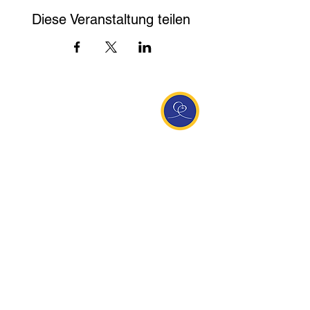
Diese Veranstaltung teilen
Entdecke Ananda
Interessante Links
ananda.org
Ananda Assisi (Italien)
Ananda Sangha Europa
Online with Ananda
Virtual Community
Ananda weltweit
Ananda Village
Ananda Europa
Ananda India
Ananda Español
Ananda UK
Infos