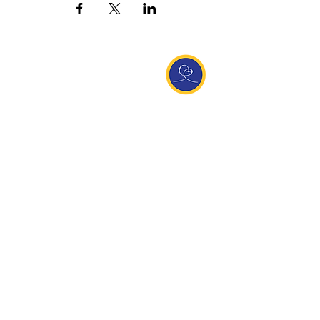
Entdecke Ananda
Interessante Links
ananda.org
Ananda Assisi (Italien)
Ananda Sangha Europa
Online with Ananda
Virtual Community
Ananda weltweit
Ananda Village
Ananda Europa
Ananda India
Ananda Español
Ananda UK
Infos
Newsletteranmeldung
Kontakt
Team