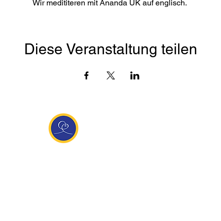
Wir medititeren mit Ananda UK auf englisch.
Diese Veranstaltung teilen
Entdecke Ananda
sante Links
Ananda weltweit
Inf
Ananda Village
News
 (Italien)
Ananda Europa
Kont
ha Europa
Ananda India
Tea
Ananda
Ananda Español
Impr
unity
Ananda UK
Date