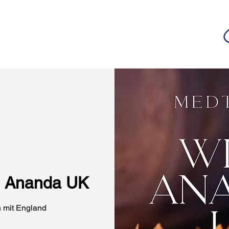
da
r deutschsprachigen Community
n
Ananda Yoga
Veranstaltungen
Medien
th Ananda UK
 mit England