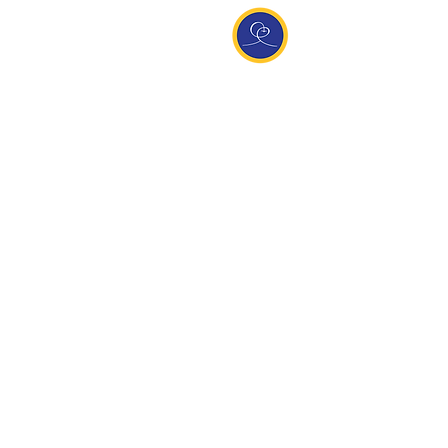
Entdecke Ananda
Interessante Links
ananda.org
Ananda Assisi (Italien)
Ananda Sangha Europa
Online with Ananda
Virtual Community
Ananda weltweit
Ananda Village
Ananda Europa
Ananda India
Ananda Español
Ananda UK
Infos
Newsletteranmeldung
Kontakt
Team
Impressum
Datenschutz