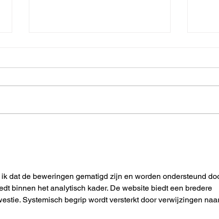
Die Hong-So-Technik der
Rich
Meditation
Medi
k ik dat de beweringen gematigd zijn en worden ondersteund doo
dt binnen het analytisch kader. De website biedt een bredere 
estie. Systemisch begrip wordt versterkt door verwijzingen naar