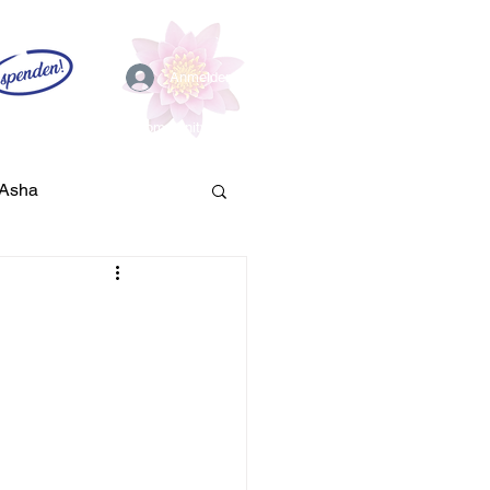
Anmelden
EFL
Community
Asha
ation
Kundalini