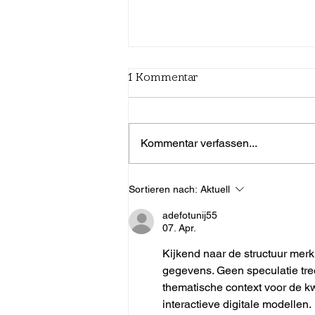
1 Kommentar
Kommentar verfassen...
11 Gründe, Hong-So zu
Sortieren nach:
Aktuell
praktizieren
adefotunij55
07. Apr.
Kijkend naar de structuur mer
gegevens. Geen speculatie tree
thematische context voor de kw
interactieve digitale modellen.