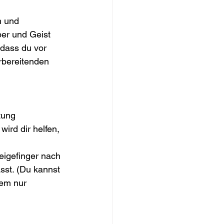
 und 
er und Geist 
 dass du vor 
rbereitenden 
tung 
rd dir helfen, 
eigefinger nach 
sst. (Du kannst 
em nur 