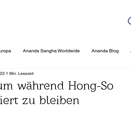
da
r deutschsprachigen Community
n
Ananda Yoga
Veranstaltungen
Medien
uropa
Ananda Sangha Worldwide
Ananda Blog
022
1 Min. Lesezeit
Hong-So
Konzentration
Die Kunst & Praxis der Medit
 um während Hong-So
iert zu bleiben
Inspirationen
Veranstaltungen