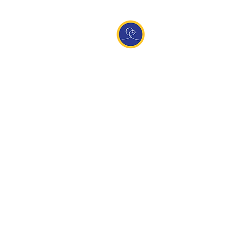
Entdecke Ananda
Interessante Links
ananda.org
Ananda Assisi (Italien)
Ananda Sangha Europa
Online with Ananda
Virtual Community
Ananda weltweit
Ananda Village
Ananda Europa
Ananda India
Ananda Español
Ananda UK
Infos
Newsletteranmeldung
Kontakt
Team
Impressum
Datenschutz