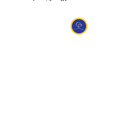
Entdecke Ananda
Interessante Links
ananda.org
Ananda Assisi (Italien)
Ananda Sangha Europa
Online with Ananda
Virtual Community
Ananda weltweit
Ananda Village
Ananda Europa
Ananda India
Ananda Español
Ananda UK
Infos
Newsletteranmeldung
Kontakt
Team
Impressum
Datenschutz