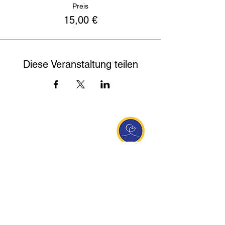
Preis
15,00 €
Diese Veranstaltung teilen
Entdecke Ananda
Interessante Links
ananda.org
Ananda Assisi (Italien)
Ananda Sangha Europa
Online with Ananda
Virtual Community
Ananda weltweit
Ananda Village