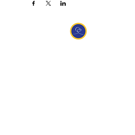
Entdecke Ananda
Interessante Links
ananda.org
Ananda Assisi (Italien)
Ananda Sangha Europa
Online with Ananda
Virtual Community
Ananda weltweit
Ananda Village
Ananda Europa
Ananda India
Ananda Español
Ananda UK
Infos
Newsletteranmeldung
Kontakt
Team
Impressum