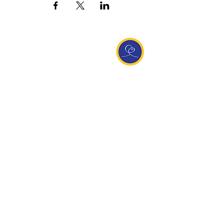
Entdecke Ananda
Interessante Links
ananda.org
Ananda Assisi (Italien)
Ananda Sangha Europa
Online with Ananda
Virtual Community
Ananda weltweit
Ananda Village
Ananda Europa
Ananda India
Ananda Español
Ananda UK
Infos
Newsletteranmeldung
Kontakt
Team
Impressum