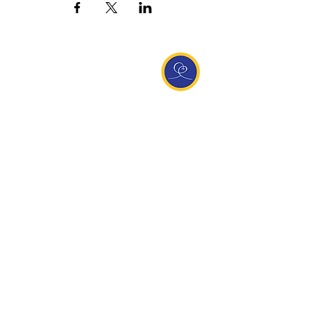
Entdecke Ananda
Interessante Links
ananda.org
Ananda Assisi (Italien)
Ananda Sangha Europa
Online with Ananda
Virtual Community
Ananda weltweit
Ananda Village
Ananda Europa
Ananda India
Ananda Español
Ananda UK
Infos
Newsletteranmeldung
Kontakt
Team
Impressum