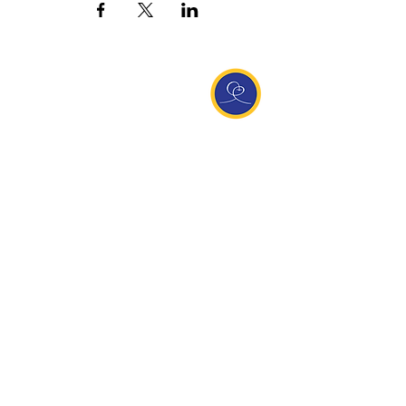
Entdecke Ananda
Interessante Links
ananda.org
Ananda Assisi (Italien)
Ananda Sangha Europa
Online with Ananda
Virtual Community
Ananda weltweit
Ananda Village
Ananda Europa
Ananda India
Ananda Español
Ananda UK
Infos
Newsletteranmeldung
Kontakt
Team
Impressum