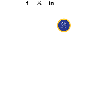
Entdecke Ananda
Interessante Links
ananda.org
Ananda Assisi (Italien)
Ananda Sangha Europa
Online with Ananda
Virtual Community
Ananda weltweit
Ananda Village
Ananda Europa
Ananda India
Ananda Español
Ananda UK
Infos
Newsletteranmeldung
Kontakt
Team
Impressum