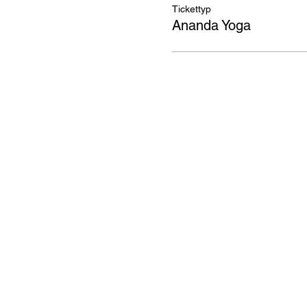
Tickettyp
Ananda Yoga
Interes
ananda.org
Ananda Assisi