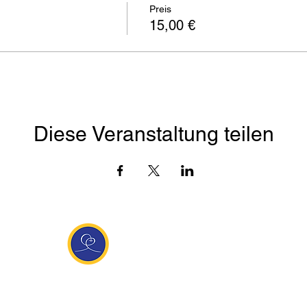
Preis
15,00 €
Diese Veranstaltung teilen
Entdecke Ananda
sante Links
Ananda weltweit
Inf
Ananda Village
News
 (Italien)
Ananda Europa
Kont