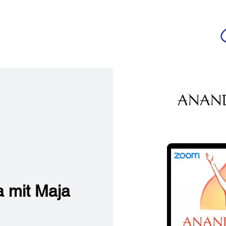
da
r deutschsprachigen Community
n
Ananda Yoga
Veranstaltungen
Medien
 mit Maja