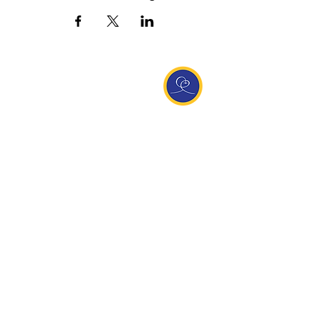
Entdecke Ananda
Interessante Links
ananda.org
Ananda Assisi (Italien)
Ananda Sangha Europa
Online with Ananda
Virtual Community
Ananda weltweit
Ananda Village
Ananda Europa
Ananda India
Ananda Español
Ananda UK
Infos
Newsletteranmeldung
Kontakt