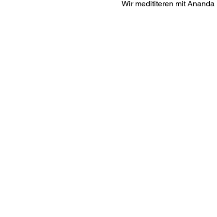
Wir medititeren mit Ananda B
Interes
ananda.org
Ananda Assisi
Ananda Sang
Online with 
Virtual Comm