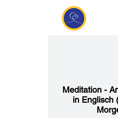
Anan
Die Seite de
Meditatio
Meditation - A
in Englisch
Morg