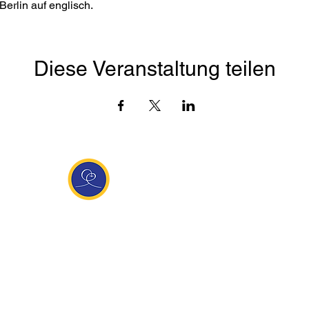
erlin auf englisch. 
Diese Veranstaltung teilen
Entdecke Ananda
sante Links
Ananda weltweit
Inf
Ananda Village
News
 (Italien)
Ananda Europa
Kont
ha Europa
Ananda India
Tea
Ananda
Ananda Español
Impr
unity
Ananda UK
Date