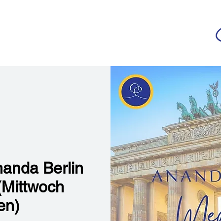
da
r deutschsprachigen Community
n
Ananda Yoga
Veranstaltungen
Medien
nanda Berlin
 (Mittwoch
en)