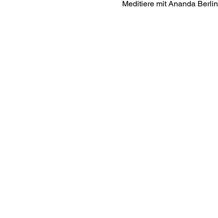
Meditiere mit Ananda Berlin 
Interes
ananda.org
Ananda Assisi
Ananda Sang
Online with 
Virtual Comm