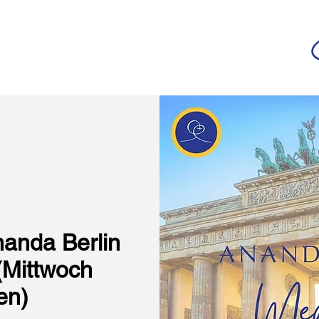
da
r deutschsprachigen Community
n
Ananda Yoga
Veranstaltungen
Medien
nanda Berlin
 (Mittwoch
en)