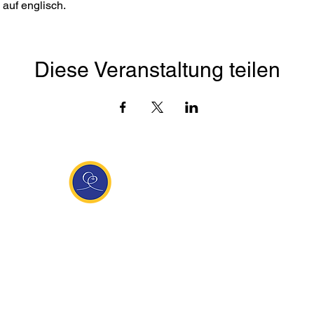
auf englisch. 
Diese Veranstaltung teilen
Entdecke Ananda
sante Links
Ananda weltweit
Inf
Ananda Village
News
 (Italien)
Ananda Europa
Kont
ha Europa
Ananda India
Tea
Ananda
Ananda Español
Impr
unity
Ananda UK
Date