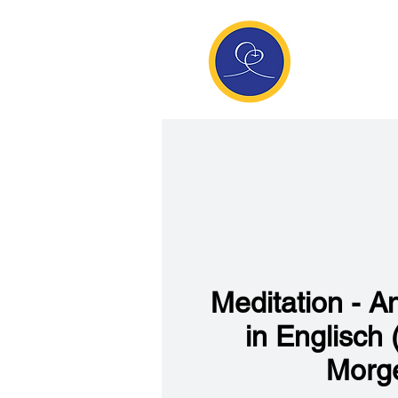
Anan
Die Seite de
Meditatio
Meditation - A
in Englisch
Morg