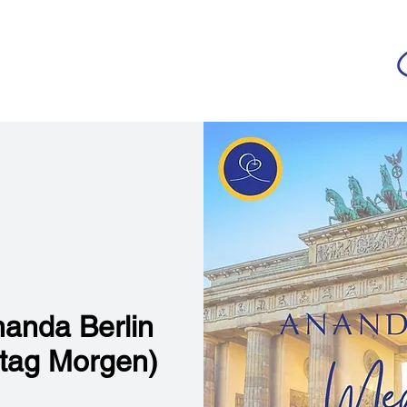
da
r deutschsprachigen Community
n
Ananda Yoga
Veranstaltungen
Medien
nanda Berlin
eitag Morgen)