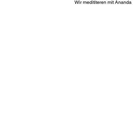
Wir medititeren mit Ananda 
Interes
ananda.org
Ananda Assisi
Ananda Sang
Online with 
Virtual Comm