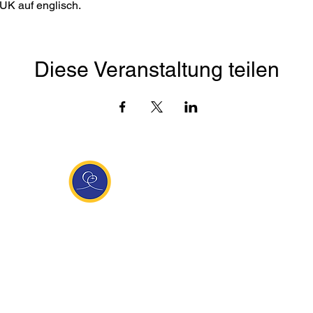
UK auf englisch. 
Diese Veranstaltung teilen
Entdecke Ananda
sante Links
Ananda weltweit
Inf
Ananda Village
News
 (Italien)
Ananda Europa
Kont
ha Europa
Ananda India
Tea
Ananda
Ananda Español
Impr
unity
Ananda UK
Date