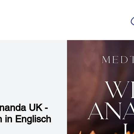
da
r deutschsprachigen Community
n
Ananda Yoga
Veranstaltungen
Medien
Ananda UK -
 in Englisch