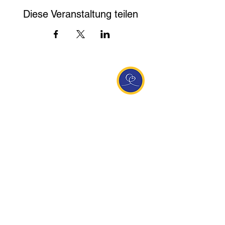
Diese Veranstaltung teilen
Entdecke Ananda
Interessante Links
ananda.org
Ananda Assisi (Italien)
Ananda Sangha Europa
Online with Ananda
Virtual Community
Ananda weltweit
Ananda Village
Ananda Europa
Ananda India
Ananda Español
Ananda UK
Infos