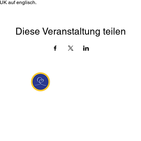
UK auf englisch. 
Diese Veranstaltung teilen
Entdecke Ananda
sante Links
Ananda weltweit
Inf
Ananda Village
News
 (Italien)
Ananda Europa
Kont
ha Europa
Ananda India
Tea
Ananda
Ananda Español
Impr
unity
Ananda UK
Date