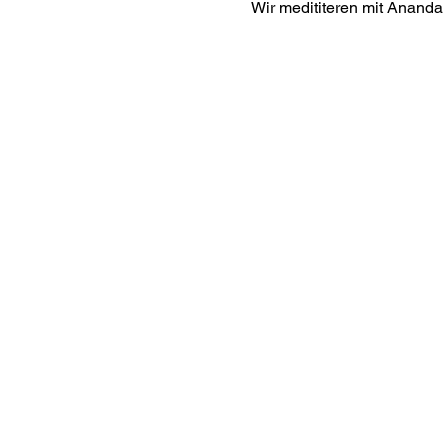
Wir medititeren mit Ananda 
Interes
ananda.org
Ananda Assisi
Ananda Sang
Online with 
Virtual Comm