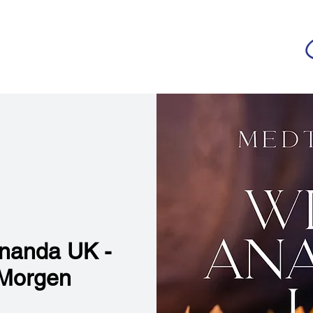
da
r deutschsprachigen Community
n
Ananda Yoga
Veranstaltungen
Medien
Ananda UK -
 Morgen