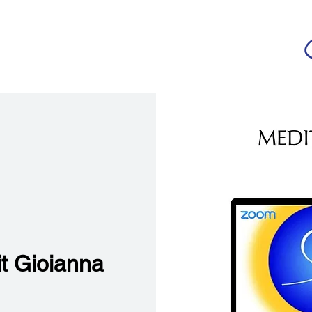
da
r deutschsprachigen Community
n
Ananda Yoga
Veranstaltungen
Medien
it Gioianna