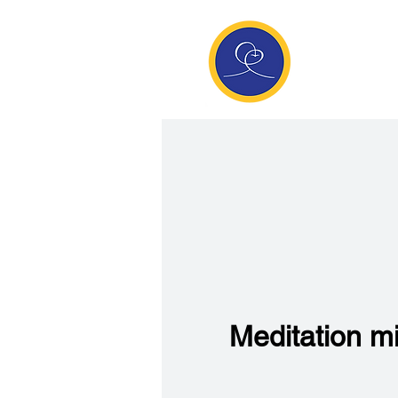
Anan
Die Seite de
Meditatio
Meditation m