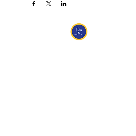
Entdecke Ananda
Interessante Links
ananda.org
Ananda Assisi (Italien)
Ananda Sangha Europa
Online with Ananda
Virtual Community
Ananda weltweit
Ananda Village
Ananda Europa
Ananda India
Ananda Español
Ananda UK
Infos
Newsletteranmeldung
Kontakt
Team