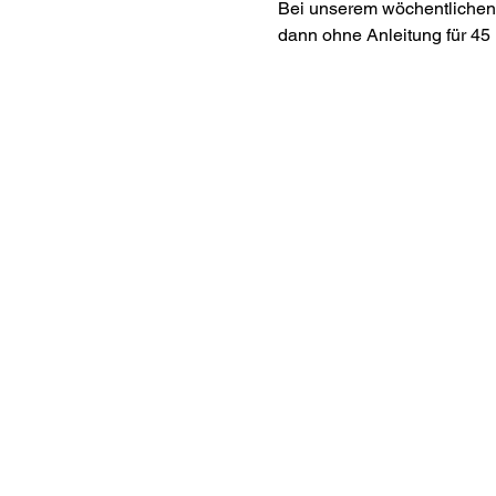
Bei unserem wöchentlichen 
dann ohne Anleitung für 45 
Interes
ananda.org
Ananda Assisi
Ananda Sang
Online with 
Virtual Comm