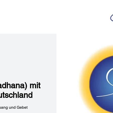
da
r deutschsprachigen Community
n
Ananda Yoga
Veranstaltungen
Medien
adhana) mit
tschland
sang und Gebet