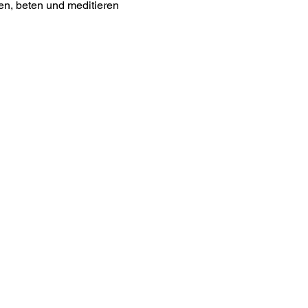
n, beten und meditieren 
os
letteranmeldung
akt
m
essum
nschutz