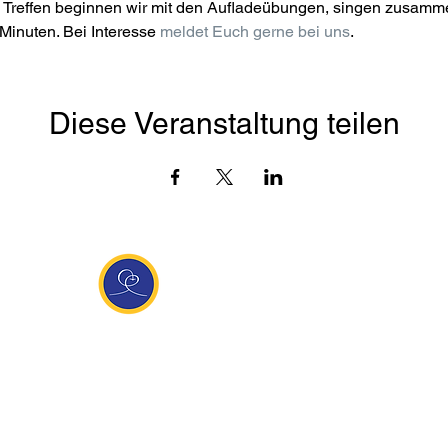
Treffen beginnen wir mit den Aufladeübungen, singen zusamme
Minuten. Bei Interesse 
meldet Euch gerne bei uns
.
Diese Veranstaltung teilen
Entdecke Ananda
sante Links
Ananda weltweit
Inf
Ananda Village
News
 (Italien)
Ananda Europa
Kont
ha Europa
Ananda India
Tea
Ananda
Ananda Español
Impr
unity
Ananda UK
Date