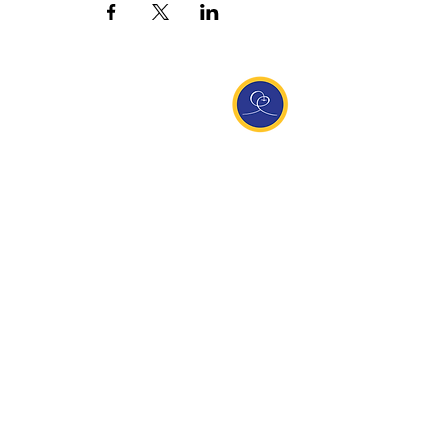
Entdecke Ananda
Interessante Links
ananda.org
Ananda Assisi (Italien)
Ananda Sangha Europa
Online with Ananda
Virtual Community
Ananda weltweit
Ananda Village
Ananda Europa
Ananda India
Ananda Español
Ananda UK
Infos
Newsletteranmeldung
Kontakt
Team