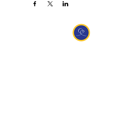
Entdecke Ananda
Interessante Links
ananda.org
Ananda Assisi (Italien)
Ananda Sangha Europa
Online with Ananda
Virtual Community
Ananda weltweit
Ananda Village
Ananda Europa
Ananda India
Ananda Español
Ananda UK
Infos
Newsletteranmeldung
Kontakt
Team