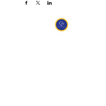
Entdecke Ananda
Interessante Links
ananda.org
Ananda Assisi (Italien)
Ananda Sangha Europa
Online with Ananda
Virtual Community
Ananda weltweit
Ananda Village
Ananda Europa
Ananda India
Ananda Español
Ananda UK
Infos
Newsletteranmeldung
Kontakt
Team