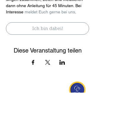
dann ohne Anleitung für 45 Minuten. Bei 
Interesse 
meldet Euch gerne bei uns
.
Ich bin dabei!
Diese Veranstaltung teilen
Entdecke Ananda
Interessante Links
ananda.org
Ananda Assisi (Italien)
Ananda Sangha Europa
Online with Ananda
Virtual Community