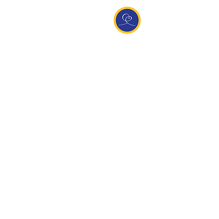
Entdecke Ananda
Interessante Links
ananda.org
Ananda Assisi (Italien)
Ananda Sangha Europa
Online with Ananda
Virtual Community
Ananda weltweit
Ananda Village
Ananda Europa
Ananda India
Ananda Español
Ananda UK
Infos
Newsletteranmeldung
Kontakt
Team
Impressum
Datenschutz