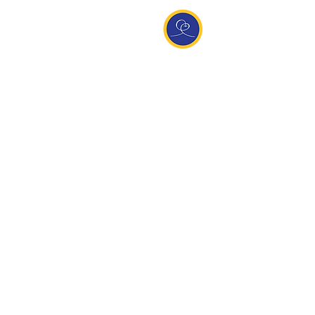
Entdecke Ananda
Interessante Links
ananda.org
Ananda Assisi (Italien)
Ananda Sangha Europa
Online with Ananda
Virtual Community
Ananda weltweit
Ananda Village
Ananda Europa
Ananda India
Ananda Español
Ananda UK
Infos
Newsletteranmeldung
Kontakt
Team
Impressum
Datenschutz