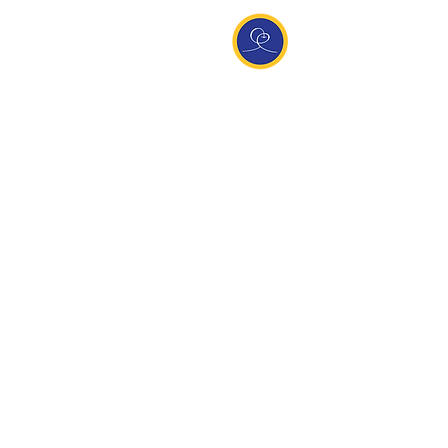
Entdecke Ananda
Interessante Links
ananda.org
Ananda Assisi (Italien)
Ananda Sangha Europa
Online with Ananda
Virtual Community
Ananda weltweit
Ananda Village
Ananda Europa
Ananda India
Ananda Español
Ananda UK
Infos
Newsletteranmeldung
Kontakt
Team
Impressum
Datenschutz