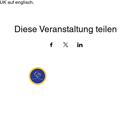
UK auf englisch. 
Diese Veranstaltung teilen
Entdecke Ananda
sante Links
Ananda weltweit
Inf
Ananda Village
News
 (Italien)
Ananda Europa
Kont
ha Europa
Ananda India
Tea
Ananda
Ananda Español
Impr
unity
Ananda UK
Date