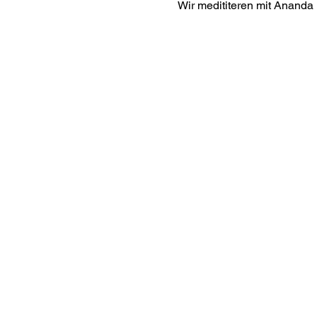
Wir medititeren mit Ananda 
Interes
ananda.org
Ananda Assisi
Ananda Sang
Online with 
Virtual Comm