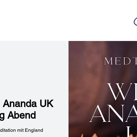
da
r deutschsprachigen Community
n
Ananda Yoga
Veranstaltungen
Medien
th Ananda UK
g Abend
itation mit England