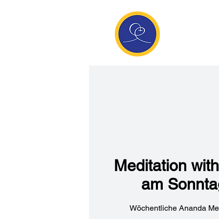
Anan
Die Seite de
Meditatio
Meditation wi
am Sonnta
Wöchentliche Ananda Med