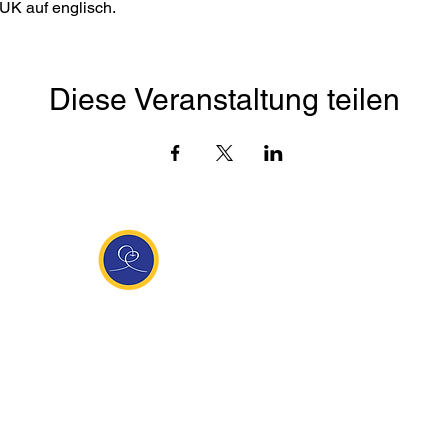
UK auf englisch. 
Diese Veranstaltung teilen
Entdecke Ananda
sante Links
Ananda weltweit
Inf
Ananda Village
News
 (Italien)
Ananda Europa
Kont
ha Europa
Ananda India
Tea
Ananda
Ananda Español
Impr
unity
Ananda UK
Date