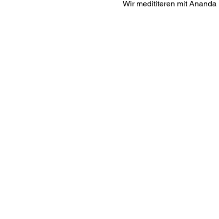
Wir medititeren mit Ananda 
Interes
ananda.org
Ananda Assisi
Ananda Sang
Online with 
Virtual Comm