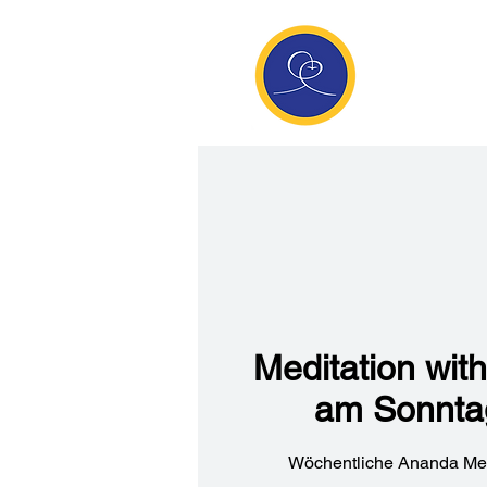
Anan
Die Seite de
Meditatio
Meditation wi
am Sonnta
Wöchentliche Ananda Med