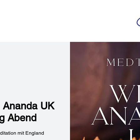
da
r deutschsprachigen Community
n
Ananda Yoga
Veranstaltungen
Medien
th Ananda UK
g Abend
itation mit England