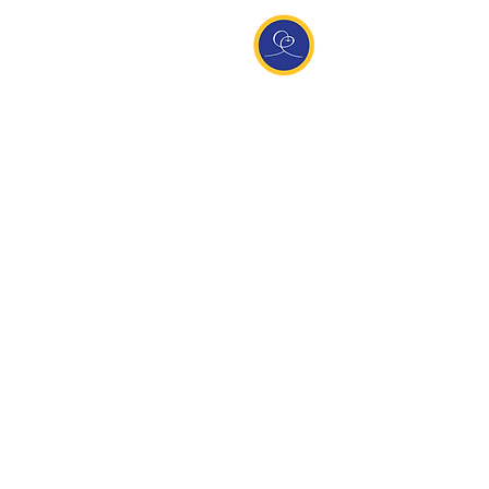
Entdecke Ananda
Interessante Links
ananda.org
Ananda Assisi (Italien)
Ananda Sangha Europa
Online with Ananda
Virtual Community
Ananda weltweit
Ananda Village
Ananda Europa
Ananda India
Ananda Español
Ananda UK
Infos
Newsletteranmeldung
Kontakt
Team
Impressum
Datenschutz