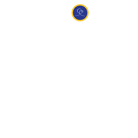
Entdecke Ananda
Interessante Links
ananda.org
Ananda Assisi (Italien)
Ananda Sangha Europa
Online with Ananda
Virtual Community
Ananda weltweit
Ananda Village
Ananda Europa
Ananda India
Ananda Español
Ananda UK
Infos
Newsletteranmeldung
Kontakt
Team
Impressum
Datenschutz