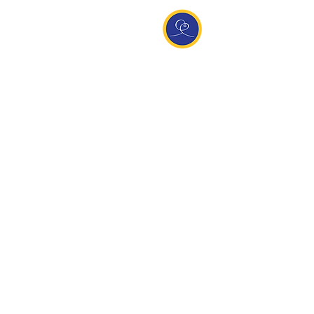
Entdecke Ananda
Interessante Links
ananda.org
Ananda Assisi (Italien)
Ananda Sangha Europa
Online with Ananda
Virtual Community
Ananda weltweit
Ananda Village
Ananda Europa
Ananda India
Ananda Español
Ananda UK
Infos
Newsletteranmeldung
Kontakt
Team
Impressum
Datenschutz