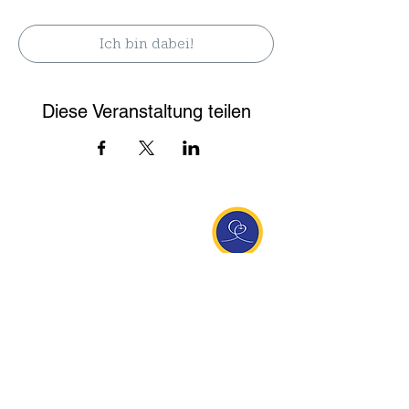
Ich bin dabei!
Diese Veranstaltung teilen
Entdecke Ananda
Interessante Links
ananda.org
Ananda Assisi (Italien)
Ananda Sangha Europa
Online with Ananda
Virtual Community
Ananda weltweit
Ananda Village