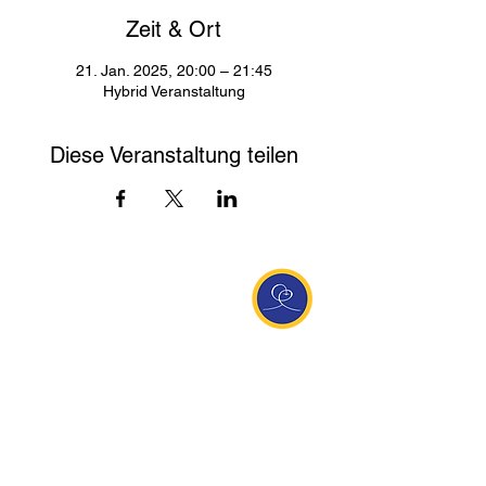
Zeit & Ort
21. Jan. 2025, 20:00 – 21:45
Hybrid Veranstaltung
Diese Veranstaltung teilen
Entdecke Ananda
Interessante Links
ananda.org
Ananda Assisi (Italien)
Ananda Sangha Europa
Online with Ananda
Virtual Community
Ananda weltweit