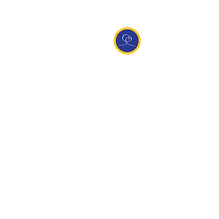
Entdecke Ananda
Interessante Links
ananda.org
Ananda Assisi (Italien)
Ananda Sangha Europa
Online with Ananda
Virtual Community
Ananda weltweit
Ananda Village
Ananda Europa
Ananda India
Ananda Español
Ananda UK
Infos
Newsletteranmeldung
Kontakt
Team
Impressum
Datenschutz