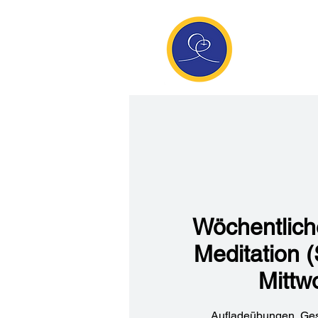
Anan
Die Seite de
Meditatio
Wöchentlic
Meditation 
Mittw
Aufladeübungen, Ge