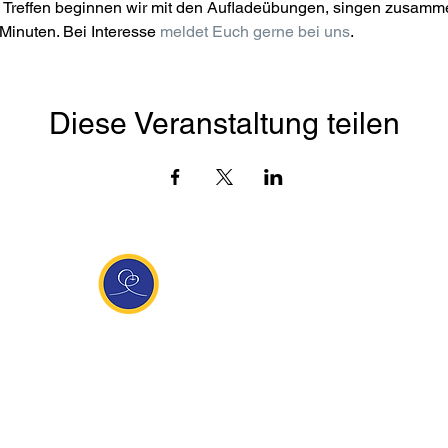
Treffen beginnen wir mit den Aufladeübungen, singen zusamme
Minuten. Bei Interesse 
meldet Euch gerne bei uns
.
Diese Veranstaltung teilen
Entdecke Ananda
sante Links
Ananda weltweit
Inf
Ananda Village
News
 (Italien)
Ananda Europa
Kont
ha Europa
Ananda India
Tea
Ananda
Ananda Español
Impr
unity
Ananda UK
Date