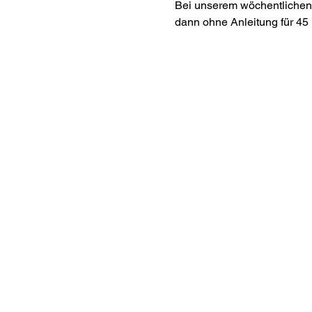
Bei unserem wöchentlichen 
dann ohne Anleitung für 45 
Interes
ananda.org
Ananda Assisi
Ananda Sang
Online with 
Virtual Comm