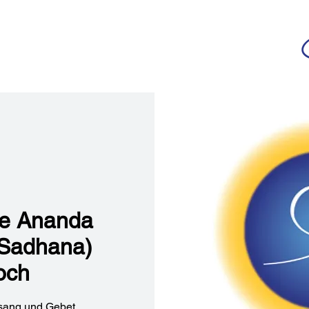
da
r deutschsprachigen Community
n
Ananda Yoga
Veranstaltungen
Medien
he Ananda
(Sadhana)
och
sang und Gebet