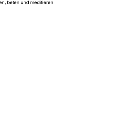
n, beten und meditieren 
os
letteranmeldung
akt
m
essum
nschutz