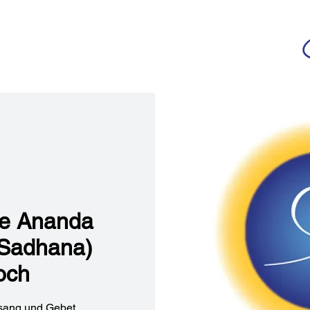
da
r deutschsprachigen Community
n
Ananda Yoga
Veranstaltungen
Medien
he Ananda
(Sadhana)
och
sang und Gebet