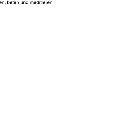
n, beten und meditieren 
os
letteranmeldung
akt
m
essum
nschutz