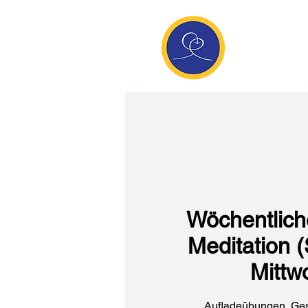
Anan
Die Seite de
Meditatio
Wöchentlic
Meditation 
Mittw
Aufladeübungen, Ge