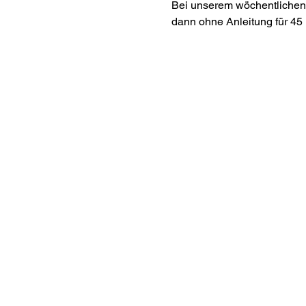
Bei unserem wöchentlichen 
dann ohne Anleitung für 45 
Interes
ananda.org
Ananda Assisi
Ananda Sang
Online with 
Virtual Comm