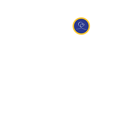
Entdecke Ananda
Interessante Links
ananda.org
Ananda Assisi (Italien)
Ananda Sangha Europa
Online with Ananda
Virtual Community
Ananda weltweit
Ananda Village
Ananda Europa
Ananda India
Ananda Español
Ananda UK
Infos
Newsletteranmeldung
Kontakt
Team
Impressum
Datenschutz