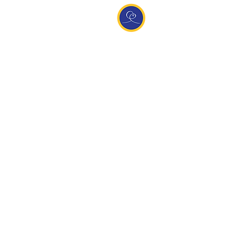
Entdecke Ananda
Interessante Links
ananda.org
Ananda Assisi (Italien)
Ananda Sangha Europa
Online with Ananda
Virtual Community
Ananda weltweit
Ananda Village
Ananda Europa
Ananda India
Ananda Español
Ananda UK
Infos
Newsletteranmeldung
Kontakt
Team
Impressum
Datenschutz