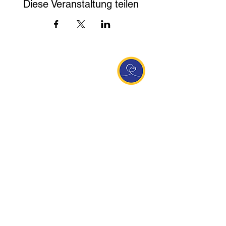
Diese Veranstaltung teilen
Entdecke Ananda
Interessante Links
ananda.org
Ananda Assisi (Italien)
Ananda Sangha Europa
Online with Ananda
Virtual Community
Ananda weltweit
Ananda Village
Ananda Europa
Ananda India
Ananda Español
Ananda UK
Infos
Newsletteranmeldung