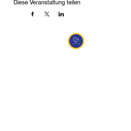
Diese Veranstaltung teilen
Entdecke Ananda
Interessante Links
ananda.org
Ananda Assisi (Italien)
Ananda Sangha Europa
Online with Ananda
Virtual Community
Ananda weltweit
Ananda Village
Ananda Europa
Ananda India
Ananda Español
Ananda UK
Infos
Newsletteranmeldung