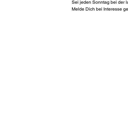
Sei jeden Sonntag bei der 
Melde Dich bei Interesse ge
Interes
ananda.org
Ananda Assisi
Ananda Sang
Online with 
Virtual Comm