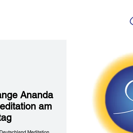
da
r deutschsprachigen Community
n
Ananda Yoga
Veranstaltungen
Medien
lange Ananda
editation am
tag
Deutschland Meditation