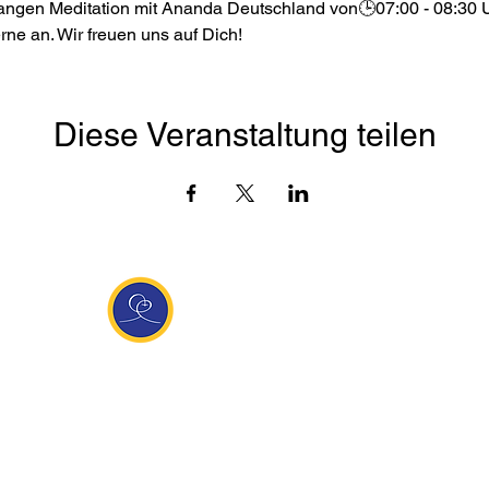
langen Meditation mit Ananda Deutschland von🕒07:00 - 08:30 U
rne an. Wir freuen uns auf Dich!
Diese Veranstaltung teilen
Entdecke Ananda
sante Links
Ananda weltweit
Inf
Ananda Village
News
 (Italien)
Ananda Europa
Kont
ha Europa
Ananda India
Tea
Ananda
Ananda Español
Impr
unity
Ananda UK
Date