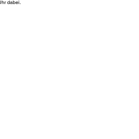
hr dabei.
os
letteranmeldung
akt
m
essum
nschutz