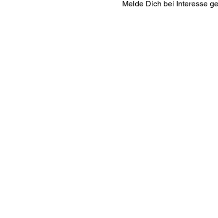
Melde Dich bei Interesse ge
Interes
ananda.org
Ananda Assisi
Ananda Sang
Online with 
Virtual Comm