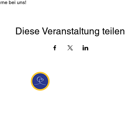
rne bei uns! 
Diese Veranstaltung teilen
Entdecke Ananda
sante Links
Ananda weltweit
Inf
Ananda Village
News
 (Italien)
Ananda Europa
Kont
ha Europa
Ananda India
Tea
Ananda
Ananda Español
Impr
unity
Ananda UK
Date