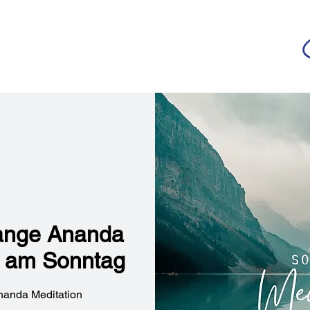
da
r deutschsprachigen Community
n
Ananda Yoga
Veranstaltungen
Medien
lange Ananda
n am Sonntag
nanda Meditation