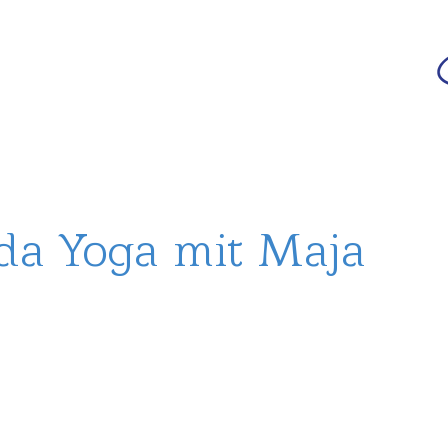
da
r deutschsprachigen Community
n
Ananda Yoga
Veranstaltungen
Medien
da Yoga mit Maja