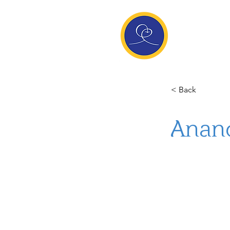
Anan
Die Seite de
Meditatio
< Back
Anan