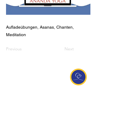
Aufladeübungen, Asanas, Chanten,
Meditation
Previous
Next
Entdecke Ananda
Interessante Links
ananda.org
Ananda Assisi (Italien)
Ananda Sangha Europa
Online with Ananda
Virtual Community
Ananda weltweit
Ananda Village